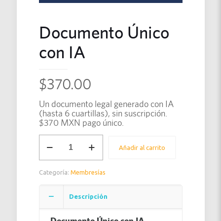
Documento Único
con IA
$
370.00
Un documento legal generado con IA
(hasta 6 cuartillas), sin suscripción.
$370 MXN pago único.
Documento
Añadir al carrito
Único
con
IA
Categoría:
Membresías
cantidad
Descripción
Documento Único con IA —