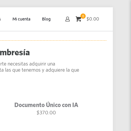
0
$0.00
s
Mi cuenta
Blog
embresía
rte necesitas adquirir una
a las que tenemos y adquiere la que
Documento Único con IA
$
370.00